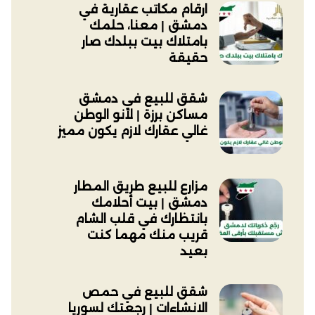
ارقام مكاتب عقارية في
دمشق | معنا، حلمك
بامتلاك بيت ببلدك صار
حقيقة
شقق للبيع في دمشق
مساكن برزة | لأنو الوطن
غالي عقارك لازم يكون مميز
مزارع للبيع طريق المطار
دمشق | بيت أحلامك
بانتظارك في قلب الشام
قريب منك مهما كنت
بعيد
شقق للبيع في حمص
الانشاءات | رجعتك لسوريا