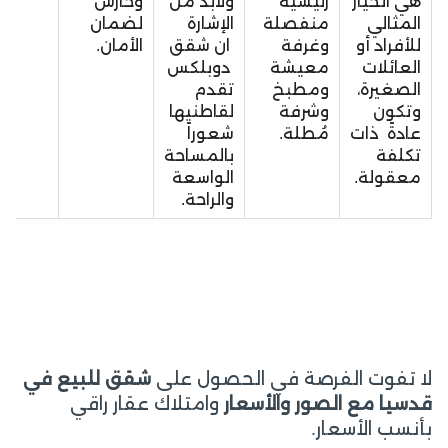
هي الخيار
رئيسية
ولابد من
وحارس
المثالي
منفصلة
الإشارة
لضمان
للأفراد أو
وغرفة
ان شقق
الأمان.
العائلات
معيشة
دوبلكس
الصغيرة،
ومطبخ
تقدم
وتكون
وشرفة
لقاطنيها
عادةً ذات
مُطلة.
شعوراً
تكلفة
بالمساحة
معقولة.
الواسعة
والراحة.
لا تفوت الفرصة في الحصول على
شقق للبيع في
قدسيا مع الصور والأسعار
وامتلاك عقار راقي
بأنسب الأسعار.