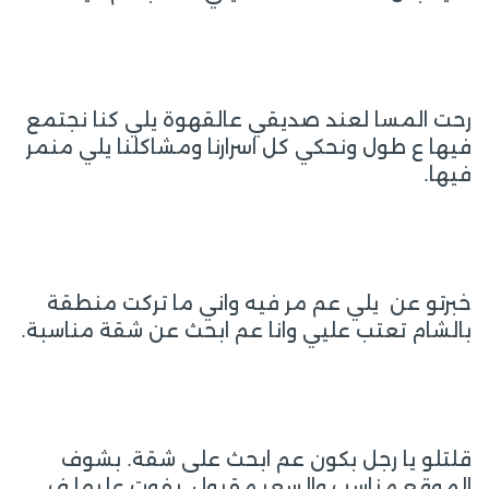
رحت المسا لعند صديقي عالقهوة يلي كنا نجتمع
فيها ع طول ونحكي كل اسرارنا ومشاكلنا يلي منمر
فيها.
خبرتو عن يلي عم مر فيه واني ما تركت منطقة
بالشام تعتب عليي وانا عم ابحث عن شقة مناسبة.
قلتلو يا رجل بكون عم ابحث على شقة. بشوف
الموقع مناسب والسعر مقبول. بفوت عليها ف