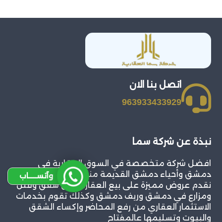
اتصل بنا الان
963933433929
نبذة عن شركة سما
افضل شركة متخصصة في السوق العقارية في
دمشق وأحياء دمشق القديمة منها والحديثة حيث
وآتســــاب
نقدم عروض مميزة على بيع العقارات من شقق وفلل
ومزارع في دمشق وريف دمشق وكذلك تقوم بخدمات
الاستثمار العقاري من رفع المحاضر وإكساء الشقق
والبيوت وتسليمها عالمفتاح