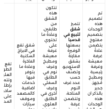
تتكون
تم
هذه
تصميم
الشقق
هذه
تتميز
من
الوحدات
شقق
طابقين،
بتصميم
للبيع في
وعادةً ما
مفتوح
قدسيا
تحتوي
يتضمن
بسعتها
على
شقق تقع
عادةً
الوفيرة
غرفة
في الابراج
غرفة
مقارنةً
معيشة
السكنية
معيشة
بشقق
ومطبخ
الفاخرة
تقع ف
وغرفة
الاستوديو،
وغرف
وعادة ما
الطواب
رئيسية
وتصنّف
نوم في
يتوفر
العليا،
ومطبخ
حسب
الطابق
فيها
وتتميز
مُجهز.
عدد غرف
السفلي
خدمات
بإطلالا
جدير
النوم
وغرف
اضافية
ساحرة
بالذكر ان
المتاحة،
أخرى في
كالمصعد
على
هذه
وتتضمن
الطابق
وموقف
المدينة
الوحدات
غرفة
العلوي.
سيارات