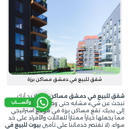
شقق للبيع في دمشق مساكن برزة
شقق للبيع في دمشق مساكن برزة
، لا بد أنك
وآتســــاب
تبحث عن شيء مشابه حتى وصلت مقالتنا هذه
إلى يديك، تقع مساكن برزة في موقع استراتيجي
مما يجعلها خياراً ممتازاً للعائلات والأفراد على حد
سواء، (لا تقتصر خدماتنا على تأمين
بيوت للبيع في