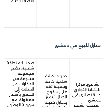
نابضة بالحياة.
منازل للبيع في دمشق
صحنايا: منطقة
شعبية، تضم
مجموعة
دمر: منطقة
متنوعة من
سكنية هادئة
العقارات، من
الشاغور: مركزًا
وجميلة تقع
الفيلات إلى
للنشاط التجاري
على سفوح
الشقق بأسعار
والاقتصادي في
الجبال، تتميز
معقولة، مع
دمشق
بمنازل حديثة
سهولة الوصول
القديمة، يشتهر