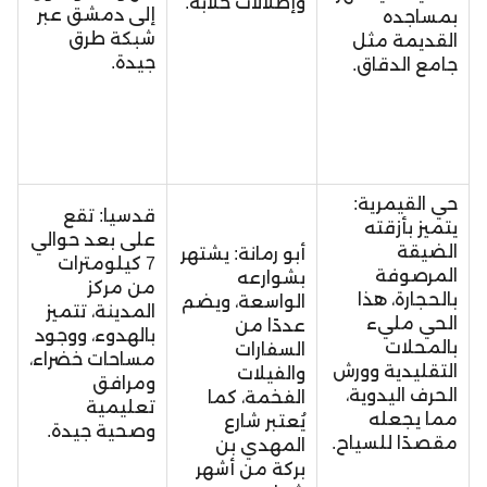
وإطلالات خلابة.
إلى دمشق عبر
بمساجده
شبكة طرق
القديمة مثل
جيدة.
جامع الدقاق.
حي القيمرية:
قدسيا: تقع
يتميز بأزقته
على بعد حوالي
الضيقة
أبو رمانة: يشتهر
7 كيلومترات
المرصوفة
بشوارعه
من مركز
بالحجارة، هذا
الواسعة، ويضم
المدينة، تتميز
الحي مليء
عددًا من
بالهدوء، ووجود
بالمحلات
السفارات
مساحات خضراء،
التقليدية وورش
والفيلات
ومرافق
الحرف اليدوية،
الفخمة، كما
تعليمية
مما يجعله
يُعتبر شارع
وصحية جيدة.
مقصدًا للسياح.
المهدي بن
بركة من أشهر