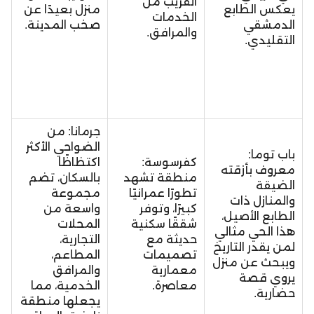
القريب من
يعكس الطابع
منزل بعيدًا عن
الخدمات
الدمشقي
صخب المدينة.
والمرافق.
التقليدي.
جرمانا: من
الضواحي الأكثر
باب توما:
كفرسوسة:
اكتظاظًا
معروف بأزقته
منطقة تشهد
بالسكان، تضم
الضيقة
تطورًا عمرانيًا
مجموعة
والمنازل ذات
كبيرًا، وتوفر
واسعة من
الطابع الأصيل،
شققًا سكنية
المحلات
هذا الحي مثالي
حديثة مع
التجارية،
لمن يقدر التاريخ
تصميمات
المطاعم،
ويبحث عن منزل
معمارية
والمرافق
يروي قصة
معاصرة.
الخدمية، مما
حضارية.
يجعلها منطقة