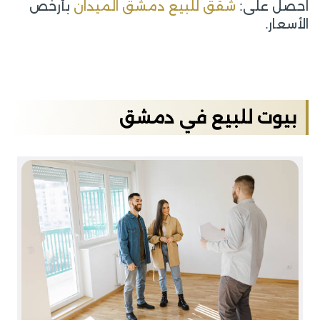
احصل على:
شقق للبيع دمشق الميدان
بأرخص
الأسعار.
بيوت للبيع في دمشق