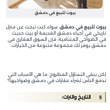
بيوت للبيع في دمشق
بيوت للبيع في دمشق
، سواء كنت تبحث عن منزل
تاريخي في أحياء دمشق القديمة أو بيت حديث
في الضواحي المتنامية، فإن السوق العقاري في
دمشق يوفر لك مجموعة متنوعة من الخيارات.
لكن يبقى التساؤل المطروح، ما هي الأسباب التي
تدفع الناس لشراء عقارات في دمشق وضواحيها؟
§ التاريخ والتراث: