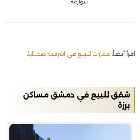
شوارعه.
اقرأ أيضاً:
عقارات للبيع في اشرفية صحنايا
.
شقق للبيع في دمشق مساكن
برزة