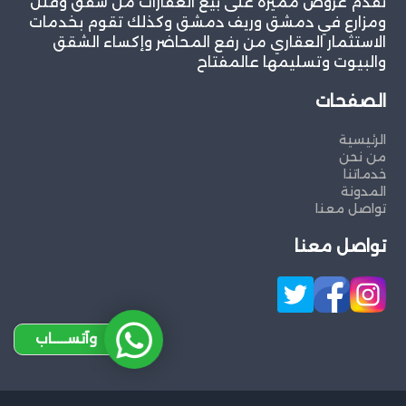
نقدم عروض مميزة على بيع العقارات من شقق وفلل
ومزارع في دمشق وريف دمشق وكذلك تقوم بخدمات
الاستثمار العقاري من رفع المحاضر وإكساء الشقق
والبيوت وتسليمها عالمفتاح
الصفحات
الرئيسية
من نحن
خدماتنا
المدونة
تواصل معنا
تواصل معنا
وآتســــاب