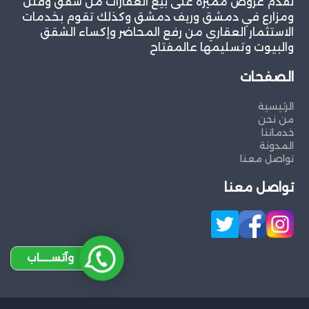
نقدم عروض مميزة على بيع العقارات من شقق وفلل
ومزارع في دمشق وريف دمشق وكذلك تقوم بخدمات
الاستثمار العقاري من رفع المحاضر وإكساء الشقق
والبيوت وتسليمها عالمفتاح
الصفحات
الرئيسية
من نحن
خدماتنا
المدونة
تواصل معنا
تواصل معنا
وآتســــاب