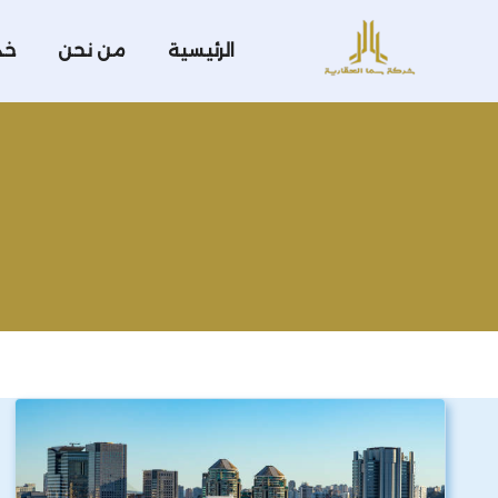
الرئيسية
من نحن
خد