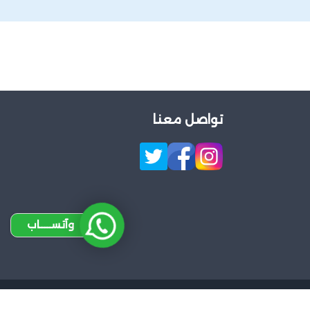
تواصل معنا
وآتســــاب
Design 