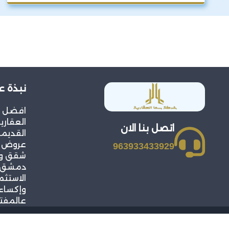
نبذة ع
افضل 
العقار
اتصل بنا الان
القديمة
عروض م
963933433929
شقق وف
دمشق و
الاستثم
وإكساء
عالمفت
حقوق النشر 2026 © جميع ال