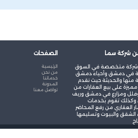
ن شركة سما
الصفحات
الرئيسية
شركة متخصصة في السوق
من نحن
ية في دمشق وأحياء دمشق
خدماتنا
 منها والحديثة حيث نقدم
المدونة
ميزة على بيع العقارات من
تواصل معنا
لل ومزارع في دمشق وريف
كذلك تقوم بخدمات
ار العقاري من رفع المحاضر
 الشقق والبيوت وتسليمها
اح
حقوق محفوظة
and SEO by Khaled Fozan