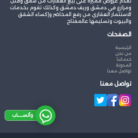
نقدم عروض مميزة على بيع العقارات من شقق وفلل
ومزارع في دمشق وريف دمشق وكذلك تقوم بخدمات
الاستثمار العقاري من رفع المحاضر وإكساء الشقق
والبيوت وتسليمها عالمفتاح
الصفحات
الرئيسية
من نحن
خدماتنا
المدونة
تواصل معنا
تواصل معنا
وآتســــاب