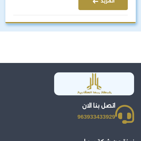
المزيد
اتصل بنا الان
963933433929