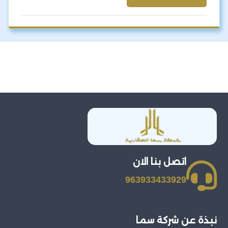
اتصل بنا الان
963933433929
نبذة عن شركة سما