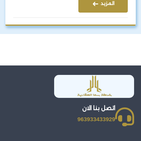
المزيد
اتصل بنا الان
963933433929