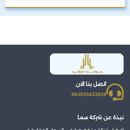
اتصل بنا الان
963933433929
نبذة عن شركة سما