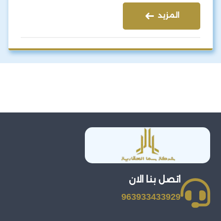
المزيد
اتصل بنا الان
963933433929