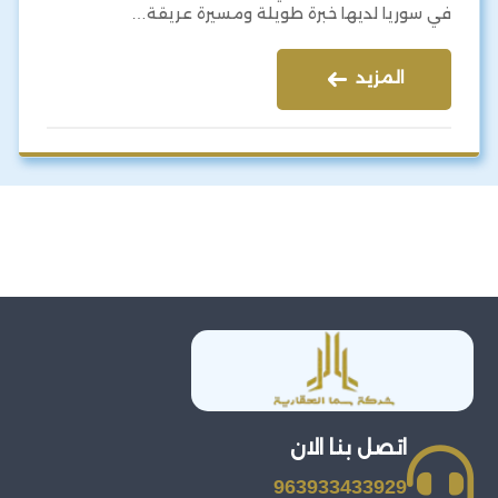
في سوريا لديها خبرة طويلة ومسيرة عريقة…
المزيد
اتصل بنا الان
963933433929