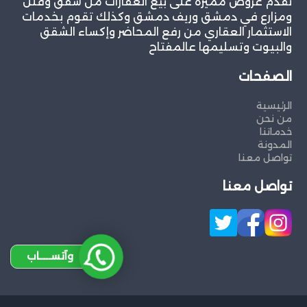
نقدم عروض مميزة على بيع العقارات من شقق وفلل
ومزارع في دمشق وريف دمشق وكذلك تقوم بخدمات
الاستثمار العقاري من رفع المحاضر وإكساء الشقق
والبيوت وتسليمها عالمفتاح
الصفحات
الرئيسية
من نحن
خدماتنا
المدونة
تواصل معنا
تواصل معنا
وآتســــاب