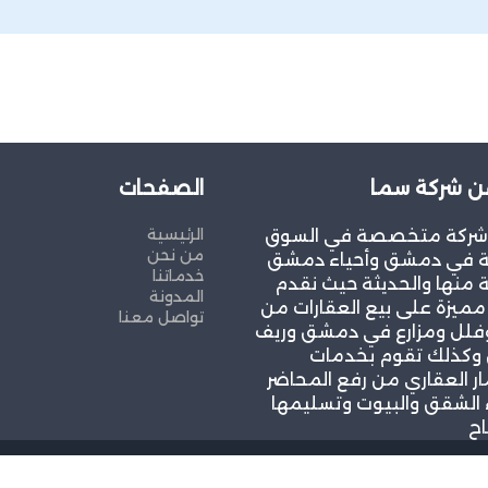
ن شركة سما
الصفحات
الرئيسية
شركة متخصصة في السوق
من نحن
ية في دمشق وأحياء دمشق
خدماتنا
 منها والحديثة حيث نقدم
المدونة
ميزة على بيع العقارات من
تواصل معنا
لل ومزارع في دمشق وريف
كذلك تقوم بخدمات
ار العقاري من رفع المحاضر
 الشقق والبيوت وتسليمها
اح
حقوق محفوظة
and SEO by Khaled Fozan