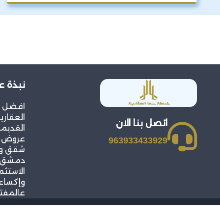
نبذة ع
افضل 
العقار
اتصل بنا الان
القديمة
عروض م
963933433929
شقق وف
دمشق و
الاستثم
وإكساء
عالمفت
حقوق النشر 2026 © جميع ال