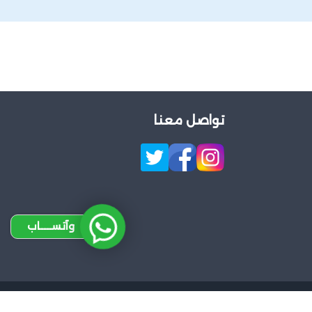
تواصل معنا
وآتســــاب
Design 