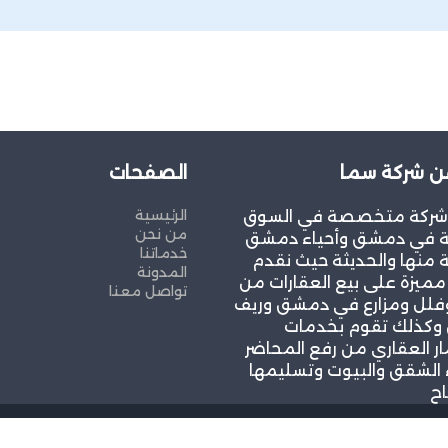
ن شركة سما
الصفحات
الرئيسية
شركة متخصصة في السوق
من نحن
ية في دمشق وأحياء دمشق
خدماتنا
 منها والحديثة حيث نقدم
المدونة
ميزة على بيع العقارات من
تواصل معنا
لل ومزارع في دمشق وريف
كذلك تقوم بخدمات
ار العقاري من رفع المحاضر
 الشقق والبيوت وتسليمها
اح
حقوق محفوظة
and SEO by Khaled Fozan