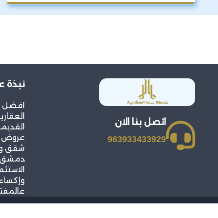
نبذة ع
افضل 
العقار
اتصل بنا الان
القديمة
عروض م
963933433929
شقق وف
دمشق و
الاستثم
وإكساء
عالمفت
حقوق النشر 2026 © جميع ال