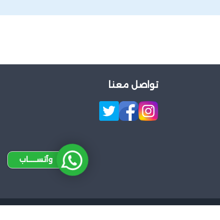
تواصل معنا
وآتســــاب
Design 